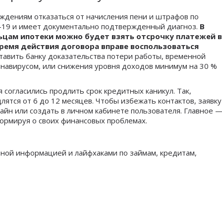
ждениям отказаться от начисления пени и штрафов по
D-19 и имеет документально подтвержденный диагноз.
В
ьцам ипотеки можно будет взять отсрочку платежей в
время действия договора вправе воспользоваться
тавить банку доказательства потери работы, временной
онавирусом, или снижения уровня доходов минимум на 30 %
огласились продлить срок кредитных каникул. Так,
ятся от 6 до 12 месяцев. Чтобы избежать контактов, заявку
айн или создать в личном кабинете пользователя. Главное 
формируя о своих финансовых проблемах.
зной информацией и лайфхаками по займам, кредитам,