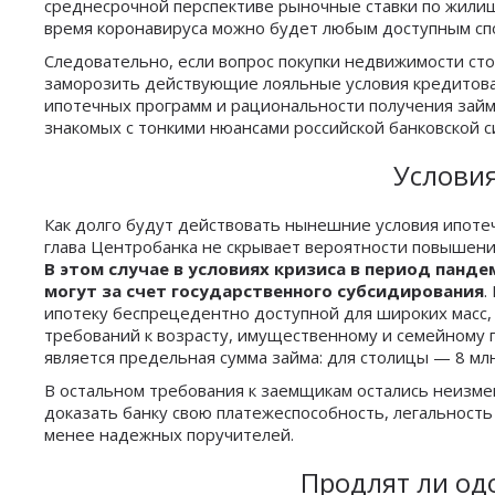
среднесрочной перспективе рыночные ставки по жилищ
время коронавируса можно будет любым доступным сп
Следовательно, если вопрос покупки недвижимости сто
заморозить действующие лояльные условия кредитова
ипотечных программ и рациональности получения займа
знакомых с тонкими нюансами российской банковской с
Услови
Как долго будут действовать нынешние условия ипоте
глава Центробанка не скрывает вероятности повышени
В этом случае в условиях кризиса в период пан
могут за счет государственного субсидирования
.
ипотеку беспрецедентно доступной для широких масс,
требований к возрасту, имущественному и семейному
является предельная сумма займа: для столицы — 8 млн
В остальном требования к заемщикам остались неизмен
доказать банку свою платежеспособность, легальность
менее надежных поручителей.
Продлят ли од