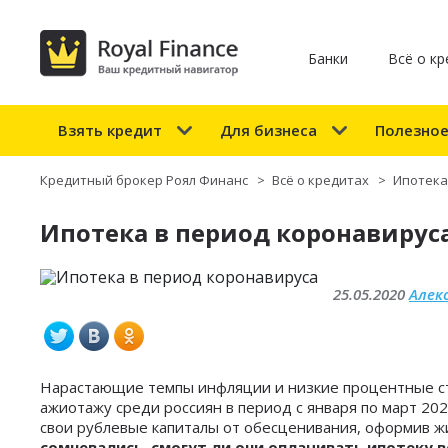
Банки
Всё о кр
Взять кредит
Для бизнеса
Полезно
Кредитный брокер Роял Финанс
>
Всё о кредитах
>
Ипотека
Ипотека в период коронавирус
25.05.2020
Алек
Нарастающие темпы инфляции и низкие процентные ст
ажиотажу среди россиян в период с января по март 202
свои рублевые капиталы от обесценивания, оформив 
сомневались, смогут ли они оплачивать ипотеку 