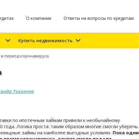
едитах
О компании
Ответы на вопросы по кредитам
е
Купить недвижимость
 в период коронавируса
а
сандр Тихончук
авки по ипотечным займам привели к необычайному
0 года. Логика проста: таким образом многие смогли уберечь
жилищные займы на наиболее выгодных условиях.
Пока одни
во время коронавируса, другие смело подали