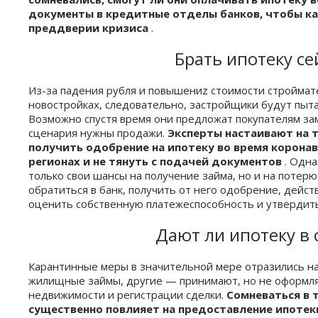
документы в кредитные отделы банков, чтобы ка
преддверии кризиса
.
Брать ипотеку с
Из-за падения рубля и повышениz стоимости стройма
новостройках, следовательно, застройщики будут пыта
Возможно спустя время они предложат покупателям зам
сценария нужны продажи.
Эксперты настаивают на т
получить одобрение на ипотеку во время коронав
регионах и не тянуть с подачей документов
. Одн
только свои шансы на получение займа, но и на потерю
обратиться в банк, получить от него одобрение, дейст
оценить собственную платежеспособность и утвердить
Дают ли ипотеку в 
Карантинные меры в значительной мере отразились на
жилищные займы, другие — принимают, но не оформляю
недвижимости и регистрации сделки.
Сомневаться в 
существенно повлияет на предоставление ипотеки 