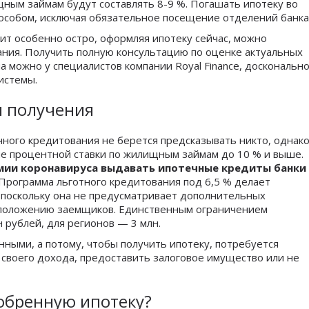
ным займам будут составлять 8-9 %. Погашать ипотеку во
особом, исключая обязательное посещение отделений банка
ит особенно остро, оформляя ипотеку сейчас, можно
ния. Получить полную консультацию по оценке актуальных
 можно у специалистов компании Royal Finance, доскональн
истемы.
я получения
чного кредитования не берется предсказывать никто, однак
е процентной ставки по жилищным займам до 10 % и выше.
демии коронавируса выдавать ипотечные кредиты банки
 Программа льготного кредитования под 6,5 % делает
 поскольку она не предусматривает дополнительных
 положению заемщиков. Единственным ограничением
 рублей, для регионов — 3 млн.
ными, а потому, чтобы получить ипотеку, потребуется
 своего дохода, предоставить залоговое имущество или не
обренную ипотеку?