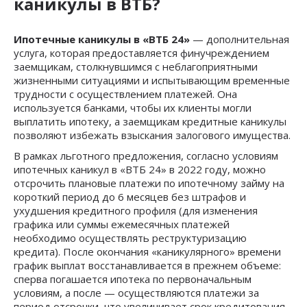
каникулы в ВТБ?
Ипотечные каникулы в «ВТБ 24»
— дополнительная
услуга, которая предоставляется финучреждением
заемщикам, столкнувшимся с неблагоприятными
жизненными ситуациями и испытывающим временные
трудности с осуществлением платежей. Она
используется банками, чтобы их клиенты могли
выплатить ипотеку, а заемщикам кредитные каникулы
позволяют избежать взыскания залогового имущества.
В рамках льготного предложения, согласно условиям
ипотечных каникул в «ВТБ 24» в 2022 году, можно
отсрочить плановые платежи по ипотечному займу на
короткий период до 6 месяцев без штрафов и
ухудшения кредитного профиля (для изменения
графика или суммы ежемесячных платежей
необходимо осуществлять реструктуризацию
кредита). После окончания «каникулярного» времени
график выплат восстанавливается в прежнем объеме:
сперва погашается ипотека по первоначальным
условиям, а после — осуществляются платежи за
период отсрочки, что увеличивает срок кредитования.