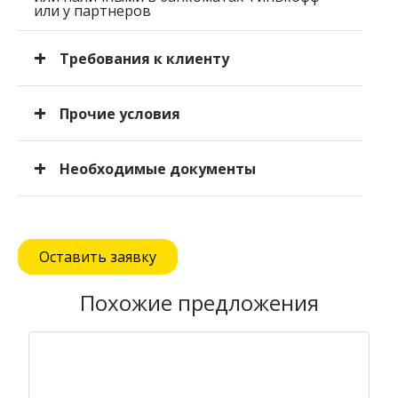
или у партнеров
Требования к клиенту
Гражданство РФ;
Прочие условия
Возраст 18–70 лет.
Погашение переводами с других карт
или наличными в банкоматах Тинькофф
Необходимые документы
или у партнеров
Документ, удостоверяющий личность
и постоянную регистрацию на территории
РФ
Оставить заявку
Похожие предложения